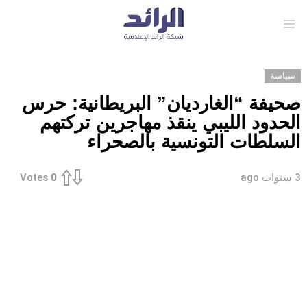
Menu
سياسة
صحيفة “الغارديان” البريطانية: حرس
الحدود الليبي ينقذ مهاجرين تركتهم
السلطات التونسية بالصحراء
3 سنوات ago
Votes
0