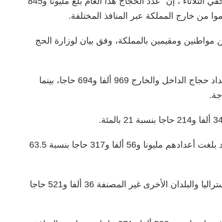
وقال وزير الحج، توفيق الربيعة، في مؤتمر صحفي الثلاثاء ، إن “عدد الحجاج هذا العام بلغ مليونا و845
اج الداخل 184 ألفا و130 حاجا من مواطنين ومقيمين بالمملكة، وفق بيان لوزارة الحج
وبلغ عدد الحجاج الذكور من الإجمالي العام لأعداد حجاج الداخل والخارج 969 ألفا و694 حاجا، بينما
أما حجاج الدول الآسيوية عدا الدول العربية فقد بلغت أعدادهم مليونا و56 ألفا و317 حاجا بنسبة 63.5
في حين بلغ عدد حجاج دول أوروبا وأمريكا وأستراليا والبلدان الأخرى غير المصنفة 36 ألفا و521 حاجا