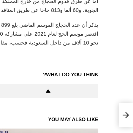
الجوية، و60 ألفا و813 حاجا عن طريق المنافذ البرية، و6 آلاف و831 عن طريق المنافذ البحرية.
نحو 10 آلاف من داخل السعودية فحسب، مقارنة بنحو 2.5 مليون في 2019 من كافة أرجاء العالم.
WHAT DO YOU THINK?
فاق
ات
YOU MAY ALSO LIKE