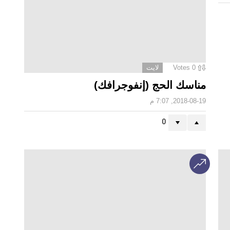
0
0
Votes
اقتصاد
بعد أكثر من عام على سحبها.. الـ50 دينارا
تعود إلى السوق الليبية بإصدار جديد
ومواصفات أمنية مختلفة
2026-08-08, 12:12 ص
updated
0