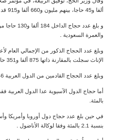
ألفا و45 حاجا، بينهم مليون و660 ألفا و915 قدموا من خارج المملكة عبر المنافذ المختلفة.
و بلغ عدد حج
والعمرة السعودية .
الإناث سجلت بالمقارنة ذاتها 875 ألفا و351 حاجة.
وبلغ عدد الحجاج القادمين من الدول العربية 346 ألفا و214 حاجا بنسبة 21 بالمئة.
بالمئة.
بنسبة 2.1 بالمئة وفقا لوكالة الأناضول .