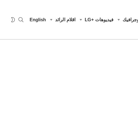
SEARCH
WITCH
وجرافيك
فيديوهات +LG
اقلام الرائد
English
SKIN