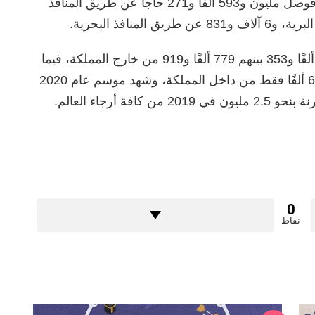
أما عن طُرق قدوم الحجاج من خارج المملكة فوصل مليون و593 ألفا و271 حاجا عن طريق المنافذ
يذكر أن عدد الحجاج الموسم الماضي بلغ 899 ألفًا و353 بينهم 779 ألفًا و919 من خارج المملكة، فيما
اقتصر موسم الحج لعام 2021 على مشاركة 60 ألفًا فقط من داخل المملكة، وشهد موسم عام 2020
0
نقاط