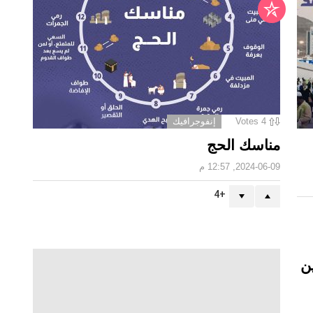
4
Votes
إنفوجرافيك
مناسك الحج
2024-06-09, 12:57 م
4
0
Votes
لايت
ين
مناسك الحج (إنفوجرافك)
2018-08-19, 7:07 م