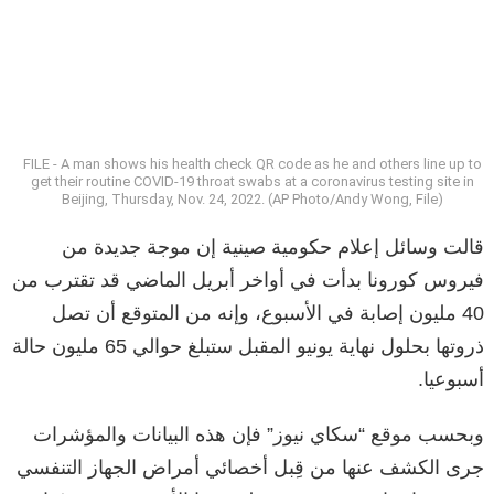
FILE - A man shows his health check QR code as he and others line up to
get their routine COVID-19 throat swabs at a coronavirus testing site in
Beijing, Thursday, Nov. 24, 2022. (AP Photo/Andy Wong, File)
قالت وسائل إعلام حكومية صينية إن موجة جديدة من
فيروس كورونا بدأت في أواخر أبريل الماضي قد تقترب من
40 مليون إصابة في الأسبوع، وإنه من المتوقع أن تصل
ذروتها بحلول نهاية يونيو المقبل ستبلغ حوالي 65 مليون حالة
أسبوعيا.
وبحسب موقع “سكاي نيوز” فإن هذه البيانات والمؤشرات
جرى الكشف عنها من قِبل أخصائي أمراض الجهاز التنفسي