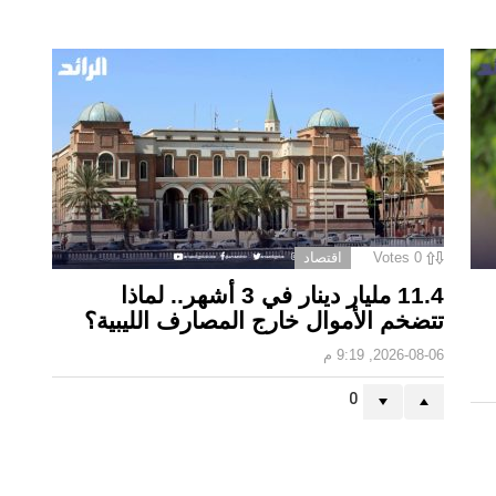
0
Votes
اقتصاد
11.4 مليار دينار في 3 أشهر.. لماذا
تتضخم الأموال خارج المصارف الليبية؟
2026-08-06, 9:19 م
0