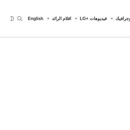
SEARCH
WITCH
وجرافيك
فيديوهات +LG
اقلام الرائد
English
SKIN