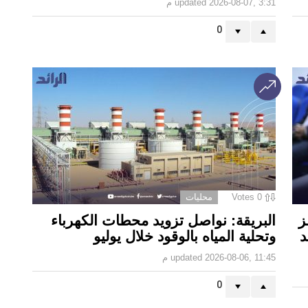
2026-08-07, 3:31 م
updated
0
0
Votes
محليات
ز
البريقة: نواصل تزويد محطات الكهرباء
د
وتحلية المياه بالوقود خلال يوليو
2026-08-06, 11:45 م
updated
0