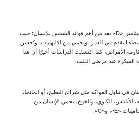
وفقًا لموقع «Medical Daily»، الحصول على فيتامين «D» يعد من أهم فوائد الشمس للإنسان؛ حيث
طء التقدم في العمر، ويحمي من الالتهابات، ويُحسن
ومة الأمراض، كما اكتشفت الدراسات أخيرًا أن هذا
ة المبكرة عند مرضى القلب.
ان في تناول الفواكه مثل شرائح البطيخ، أو المانجا،
، الأناناس، الكيوي، والخوخ، تحمي الإنسان من
«E»، و«C».