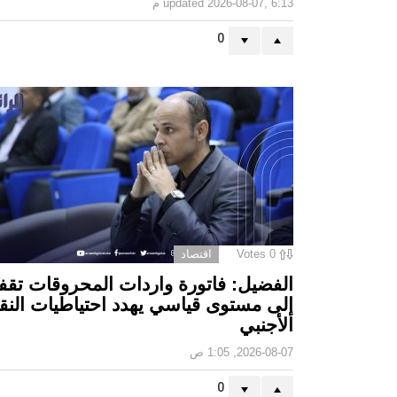
2026-08-07, 6:13 م
updated
0
0
Votes
اقتصاد
الفضيل: فاتورة واردات المحروقات تقف
إلى مستوى قياسي يهدد احتياطيات النق
الأجنبي
2026-08-07, 1:05 ص
0